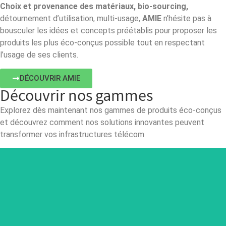
Choix et provenance des matériaux, bio-sourcing,
détournement d’utilisation, multi-usage,
AMIE
n’hésite pas à
bousculer les idées et concepts préétablis pour proposer les
produits les plus éco-conçus possible tout en respectant
l’usage de ses clients.
DÉCOUVRIR AMIE
Découvrir nos gammes
Explorez dès maintenant nos gammes de produits éco-conçus
et découvrez comment nos solutions innovantes peuvent
transformer vos infrastructures télécom
WOOD
Gamme innovante de supports bois et béton-bois pour
antennes et équipements.